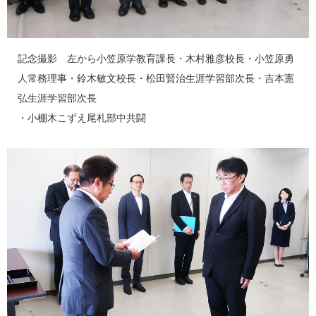
記念撮影 左から小笠原学教育課長・木村雅彦校長・小笠原勇
人常務理事・鈴木敏文校長・松田賢治生涯学習部次長・吉本憲
弘生涯学習部次長
・小棚木こずえ尾札部中共闘